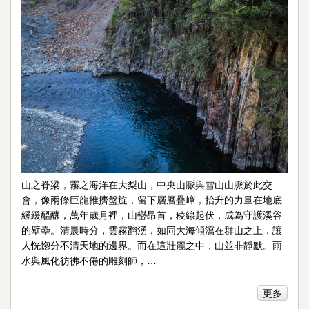
山之脊梁，霧之海洋在大梨山，中央山脈與雪山山脈於此交
會，像兩條巨龍推擠盤旋，留下層層疊嶂，抬升的力量在地底
緩緩醞釀，萬年歲月裡，山巒昂首，稜線起伏，成為守護溪谷
的壁壘。清晨時分，雲霧翻湧，如同大海傾瀉在群山之上，讓
人恍惚分不清天地的邊界。而在這壯麗之中，山並非靜默。雨
水與風化彷彿不倦的雕刻師，…
更多