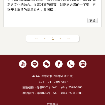
迭與文化的融合。從泰雅族的祖靈，到劃過天際的十字架，再
到安土重遷的裊裊香火，共同構…
更多
<<
<
1
>
>>
42447 臺中市和平區中正路91號
TEL：（04）2598-0887
園區櫃檯（分機8301）FAX：（04）2598-0366
餐飲部門（分機8202）FAX：（04）2598-0388
訂房專線