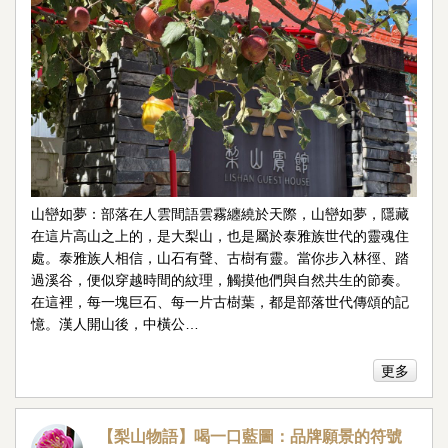
山巒如夢：部落在人雲間語雲霧纏繞於天際，山巒如夢，隱藏
在這片高山之上的，是大梨山，也是屬於泰雅族世代的靈魂住
處。泰雅族人相信，山石有聲、古樹有靈。當你步入林徑、踏
過溪谷，便似穿越時間的紋理，觸摸他們與自然共生的節奏。
在這裡，每一塊巨石、每一片古樹葉，都是部落世代傳頌的記
憶。漢人開山後，中橫公…
更多
【梨山物語】喝一口藍圖：品牌願景的符號