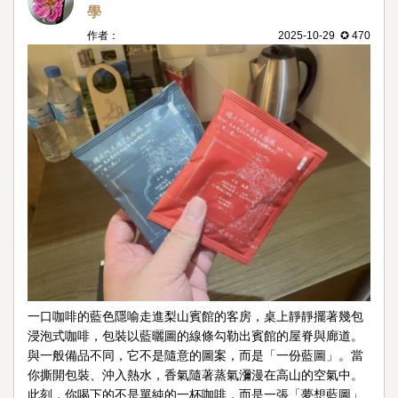
學
作者：
2025-10-29 ✪ 470
一口咖啡的藍色隱喻走進梨山賓館的客房，桌上靜靜擺著幾包
浸泡式咖啡，包裝以藍曬圖的線條勾勒出賓館的屋脊與廊道。
與一般備品不同，它不是隨意的圖案，而是「一份藍圖」。當
你撕開包裝、沖入熱水，香氣隨著蒸氣瀰漫在高山的空氣中。
此刻，你喝下的不是單純的一杯咖啡，而是一張「夢想藍圖」