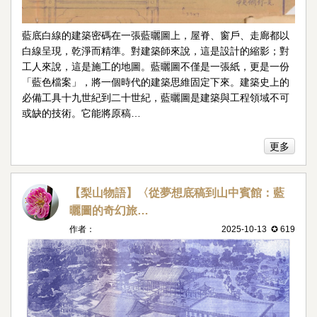
藍底白線的建築密碼在一張藍曬圖上，屋脊、窗戶、走廊都以
白線呈現，乾淨而精準。對建築師來說，這是設計的縮影；對
工人來說，這是施工的地圖。藍曬圖不僅是一張紙，更是一份
「藍色檔案」，將一個時代的建築思維固定下來。建築史上的
必備工具十九世紀到二十世紀，藍曬圖是建築與工程領域不可
或缺的技術。它能將原稿…
更多
【梨山物語】〈從夢想底稿到山中賓館：藍
曬圖的奇幻旅…
作者：
2025-10-13 ✪ 619