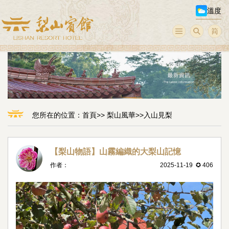
溫度
您所在的位置：
首頁
>>
梨山風華
>>
入山見梨
【梨山物語】山霧編織的大梨山記憶
作者：
2025-11-19 ✪ 406