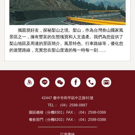
攜親朋好友，探秘梨山之境。梨山，作為台灣叁山國家風
景區之一，擁有豐富的生態瑰寶和人文遺產。我們為您提供了
梨山地區及周邊的景區簡介、風景特色、行車路線等，優化您
的遊覽路線，充實您在梨山度過的每一時每一刻……
42447 臺中市和平區中正路91號
TEL：（04）2598-0887
園區櫃檯（分機8301）FAX：（04）2598-0366
餐飲部門（分機8202）FAX：（04）2598-0388
訂房專線