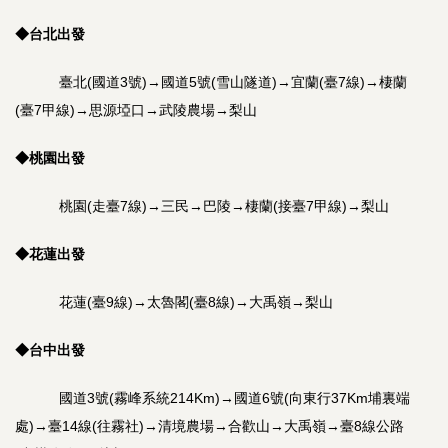
◆
台北出發
臺北(國道3號)→國道5號(雪山隧道)→宜蘭(臺7線)→棲蘭
(臺7甲線)→思源埡口→武陵農場→梨山
◆
桃園出發
桃園(走臺7線)→三民→巴陵→棲蘭(接臺7甲線)→梨山
◆
花蓮出發
花蓮(臺9線)→太魯閣(臺8線)→大禹嶺→梨山
◆
台中出發
國道3號(霧峰系統214Km)→國道6號(向東行37Km埔裏端
處)→臺14線(往霧社)→清境農場→合歡山→大禹嶺→臺8線公路