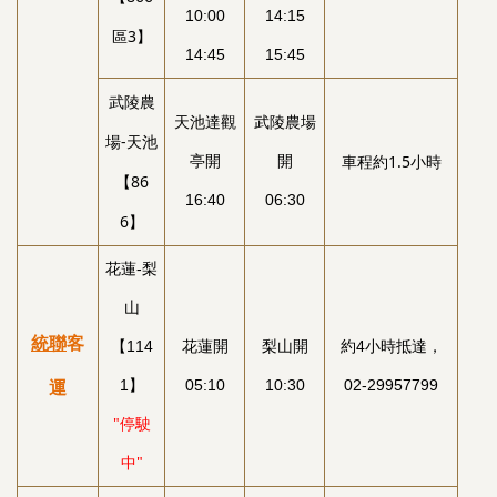
10:00
14:15
區3】
14:45
15:45
武陵農
天池達觀
武陵農場
場-天池
車程約1.5小時
亭開
開
【86
16:40
06:30
6】
花蓮-梨
山
統聯
客
【114
花蓮開
梨山開
約4小時抵達，
1】
05:10
10:30
02-29957799
運
"停駛
中"