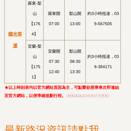
羅東-梨
山
羅東開
梨山開
約3小時抵達，03
【176
07:00
13:00
9-567505
國光客
4】
運
宜蘭-梨
宜蘭開
梨山開
山
約3小時抵達，03
07:30
08:30
【175
9-384171
12:40
13:30
1】
★以上時刻表均以官方網站頁面為主，可點擊欲搭乘車次即連結
至官方網站，以便準確規劃行程。
(時刻表為2026月07月更新)
最新路況資訊請點我