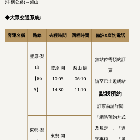
(中橫公路)→梨山
◆大眾交通系統:
客運名稱
路線
去程時間
回程時間
備註&查詢電話
豐原-梨
無站位需預約訂
山
豐原 開
梨山 開
票
【86
10:05
06:10
請至巴士趣網站
5】
14:30
11:10
點我預約
訂票前請詳閱
「網路預約方式
及規定」、「遵
東勢-梨
東勢 開
守事項」、「風