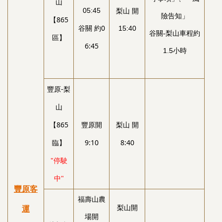
山
05:45
梨山 開
險告知」
【865
谷關 約
0
15:40
谷關-梨山車程約
區】
6:45
1.5小時
豐原-梨
山
【865
豐原開
梨山 開
臨】
9:10
8:40
"停駛
中"
豐原客
福壽山農
梨山開
運
場開